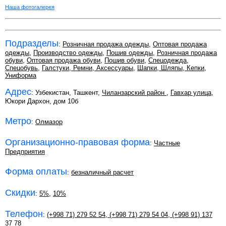
Наша фотогалерея
Подразделы
:
Розничная продажа одежды
,
Оптовая продажа
одежды
,
Производство одежды
,
Пошив одежды
,
Розничная продажа
обуви
,
Оптовая продажа обуви
,
Пошив обуви
,
Спецодежда
,
Спецобувь
,
Галстуки, Ремни, Аксессуары
,
Шапки, Шляпы, Кепки
,
Униформа
Адрес
: Узбекистан, Ташкент,
Чиланзарский район
,
Гавхар улица
,
Юкори Дархон, дом 10б
Метро
:
Олмазор
Организационно-правовая форма
:
Частные
Предприятия
Форма оплаты
:
безналичный расчет
Скидки
:
5%
,
10%
Телефон
:
(+998 71) 279 52 54
,
(+998 71) 279 54 04
,
(+998 91) 137
37 78