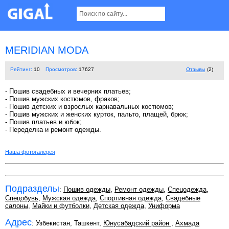
MERIDIAN MODA
Рейтинг:
10
Просмотров:
17627
Отзывы
(2)
- Пошив свадебных и вечерних платьев;
- Пошив мужских костюмов, фраков;
- Пошив детских и взрослых карнавальных костюмов;
- Пошив мужских и женских курток, пальто, плащей, брюк;
- Пошив платьев и юбок;
- Переделка и ремонт одежды.
Наша фотогалерея
Подразделы
:
Пошив одежды
,
Ремонт одежды
,
Спецодежда
,
Спецобувь
,
Мужская одежда
,
Спортивная одежда
,
Свадебные
салоны
,
Майки и футболки
,
Детская одежда
,
Униформа
Адрес
: Узбекистан, Ташкент,
Юнусабадский район
,
Ахмада