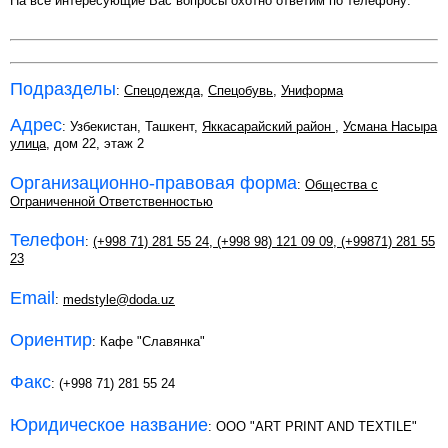
На все интересующие Вас вопросы охотно ответим по телефону:
Подразделы
:
Спецодежда
,
Спецобувь
,
Униформа
Адрес
: Узбекистан, Ташкент,
Яккасарайский район
,
Усмана Насыра
улица
, дом 22, этаж 2
Организационно-правовая форма
:
Общества с
Ограниченной Ответственностью
Телефон
:
(+998 71) 281 55 24
,
(+998 98) 121 09 09
,
(+99871) 281 55
23
Email
:
medstyle@doda.uz
Ориентир
: Кафе "Славянка"
Факс
: (+998 71) 281 55 24
Юридическое название
: ООО "ART PRINT AND TEXTILE"