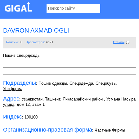
DAVRON AXMAD OGLI
Рейтинг:
0
Просмотров:
4591
Отзывы
(0)
Пошив спецодежды
Подразделы
:
Пошив одежды
,
Спецодежда
,
Спецобувь
,
Униформа
Адрес
: Узбекистан, Ташкент,
Яккасарайский район
,
Усмана Насыра
улица
, дом 12, этаж 1
Индекс
:
100100
Организационно-правовая форма
:
Частные Фирмы