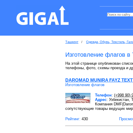
Ташкент
/
Одежда, Обувь, Текстиль, Гал
Изготовление флагов в
На этой странице опубликован список
телефоны, фото, схемы проезда и д
DAROMAD MUNIRA FAYZ TEXT
Изготовление флагов
Телефон
:
(+998 90) 
Адрес
: Узбекистан,
Компания DMF(Daroma
сопутствующие товары ведущих мир
Рейтинг:
430
Просмо