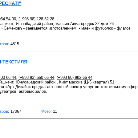
PECHATI"
954 54 00
,
(+998 98) 128 32 28
 Ташкент, Яшнабадский район, массив Авиагородок-22 дом 26
о «Семеновъ» занимается изготовлением: - маек и футболок - флагов
тров
: 4815
И ТЕКСТИЛЯ
400 66 44
,
(+998 93) 550 66 44
,
(+998 90) 982 66 44
 Ташкент, Юнусабадский район , Киёт массив (Ц-5 квартал) 51
ля «Арт Дизайн» предлагает полный спектр услуг по текстильному офо
,театров, актовых залов,
тров
: 17067
Фото
: 11