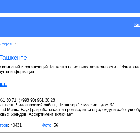
Кл
антерея
/
 Ташкенте
 компаний и организаций Ташкента по их виду деятельности - "Изготовле
ругая информация.
ILE
961 30 71
,
(+998 90) 961 30 28
 Ташкент, Чиланзарский район , Чиланзар-17 массив , дом 37
d Munira Fayz) разрабатывает и производит спец одежду и рабочую об
овых брендов. Ассортимент включает
тров
: 40431
Фото
: 56