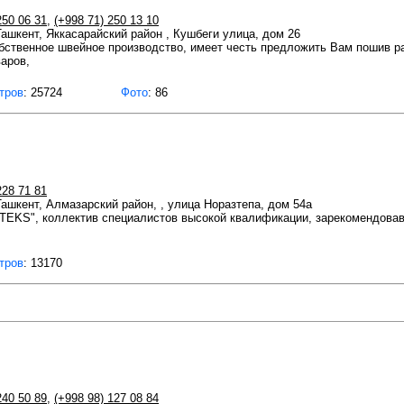
250 06 31
,
(+998 71) 250 13 10
 Ташкент, Яккасарайский район , Кушбеги улица, дом 26
твенное швейное производство, имеет честь предложить Вам пошив р
аров,
тров
: 25724
Фото
: 86
228 71 81
 Ташкент, Алмазарский район, , улица Норазтепа, дом 54а
RTEKS", коллектив специалистов высокой квалификации, зарекомендова
тров
: 13170
240 50 89
,
(+998 98) 127 08 84