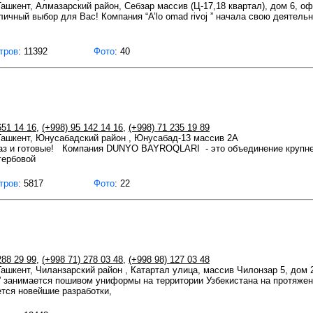
 Ташкент, Алмазарский район, Себзар массив (Ц-17,18 квартал), дом 6, о
 отличный выбор для Вас! Компания “A’lo omad rivoj ” начала свою деятел
тров
: 11392
Фото
: 40
651 14 16
,
(+998) 95 142 14 16
,
(+998) 71 235 19 89
 Ташкент, Юнусабадский район , Юнусабад-13 массив 2А
аз и готовые! Компания DUNYO BAYROQLARI - это объединение крупней
гербовой
тров
: 5817
Фото
: 22
288 29 99
,
(+998 71) 278 03 48
,
(+998 98) 127 03 48
 Ташкент, Чиланзарский район , Катартал улица, массив Чилонзар 5, дом 
s” занимается пошивом униформы на территории Узбекистана на протяжен
тся новейшие разработки,