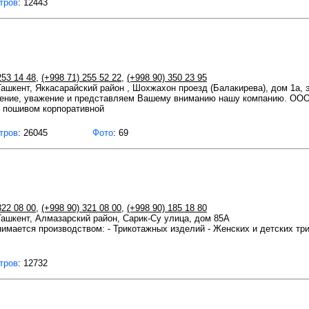
тров
: 12443
253 14 48
,
(+998 71) 255 52 22
,
(+998 90) 350 23 95
 Ташкент, Яккасарайский район , Шохжахон проезд (Балакирева), дом 1а, 
тение, уважение и представляем Вашему вниманию нашу компанию. О
я пошивом корпоративной
тров
: 26045
Фото
: 69
322 08 00
,
(+998 90) 321 08 00
,
(+998 90) 185 18 80
 Ташкент, Алмазарский район, Сарик-Су улица, дом 85А
мается производством: - Трикотажных изделий - Женских и детских тр
тров
: 12732