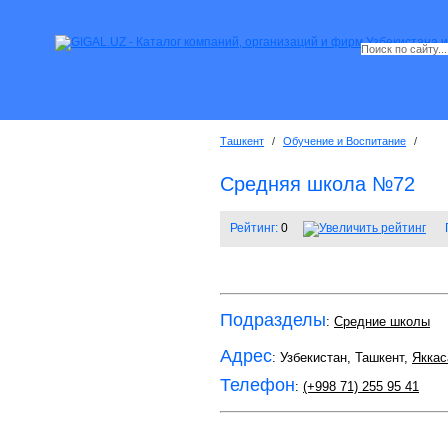
Ташкент
/
Обучение и Воспитание
/
Средняя школа №72
Рейтинг:
0
Подразделы
:
Средние школы
Адрес
: Узбекистан, Ташкент,
Яккас
Телефон
:
(+998 71) 255 95 41