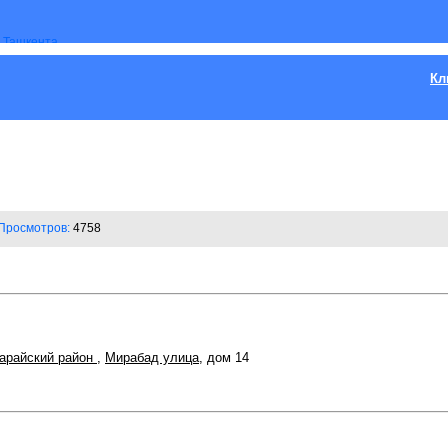
Кл
Просмотров:
4758
арайский район
,
Мирабад улица
, дом 14