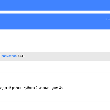
Кл
Просмотров:
6441
бадский район
,
Куйлюк-2 массив
, дом 3а