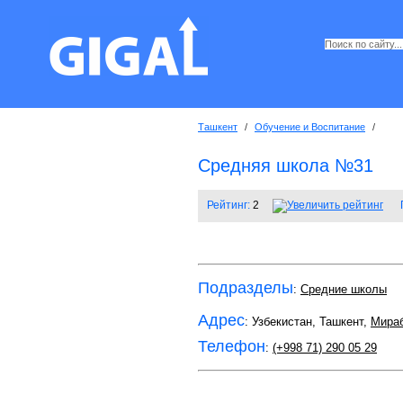
Ташкент
/
Обучение и Воспитание
/
Средняя школа №31
Рейтинг:
2
Подразделы
:
Средние школы
Адрес
: Узбекистан, Ташкент,
Мира
Телефон
:
(+998 71) 290 05 29