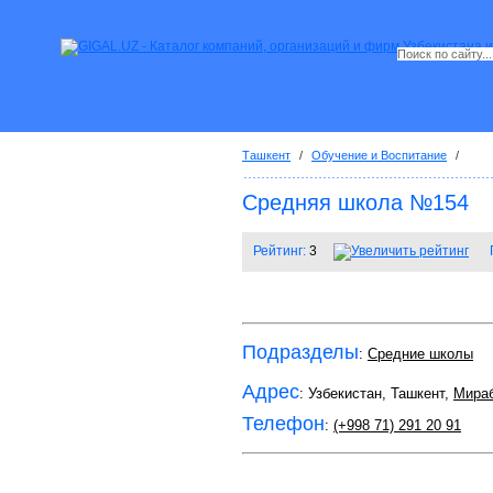
Ташкент
/
Обучение и Воспитание
/
Средняя школа №154
Рейтинг:
3
Подразделы
:
Средние школы
Адрес
: Узбекистан, Ташкент,
Мира
Телефон
:
(+998 71) 291 20 91