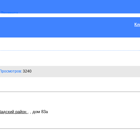
Кл
Просмотров:
3240
бадский район
,
, дом 83а