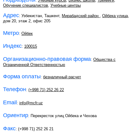
:
Учебные курсы
,
Бизнес школы
,
Тренинги
,
Обучение специалистов
,
Учебные центры
Адрес
: Узбекистан, Ташкент,
Мирабадский район
,
Ойбека улица
,
дом 20, этаж 2, офис 205
Метро
:
Ойбек
Индекс
:
100015
Организационно-правовая форма
:
Общества с
Ограниченной Ответственностью
Форма оплаты
:
безналичный расчет
Телефон
:
(+998 71) 252 26 22
Email
:
info@mcfr.uz
Ориентир
: Перекресток улиц Ойбека и Чехова
Факс
: (+998 71) 252 26 21