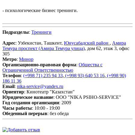
- психологические бизнес тренинги.
Подразделы
:
Тренинги
Адрес
: Узбекистан, Ташкент,
Юнусабадский район
,
Амира
Темура проспект (Амира Темура улица)
, дом 62, этаж 3, офис
305
Метро
:
Минор
Организационно-правовая форма
:
Общества с
Ограниченной Ответственностью
Телефон
:
(+998 71) 235 94 33
,
(+998 93) 640 53 16
,
(+998 90)
186 11 36
Email
:
nika-service@yandex.ru
Ориентир
: Кинотеатр "Казахстан"
Юридическое название
: ООО "NIKA PSIHO-SERVICE"
Год создания организации
: 2009
Часы работы
: 10:00 - 19:00
Обеденный перерыв
: без обеда