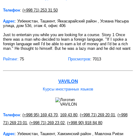
Телефон
:
(+998 71) 253 31 50
Адрес
: Узбекистан, Ташкент, Яккасарайский район , Усмана Насыра
улица, дом 53б, этаж 4, офис 406
Just to entertain you while you are looking for a course. Story 1 Once
there was a man who decided to learn a foreign language. "If I spoke a
foreign language well I'd be able to earn a lot of money and I'd be a rich
man." He thought to himself. But he was a lazy man and he did not want
Рейтинг:
75
Просмотров
: 7013
VAVILON
Курсы иностранных языков
Телефон
:
(+998 95) 169 43 70
,
169 43 80
,
(+998 71) 269 20 01
,
(+998
71) 269 23 01
,
(+998 71) 269 23 02
,
(+998 90) 918 84 80
Адрес
: Узбекистан, Ташкент, Хамзинский район , Мавлона Риёзи