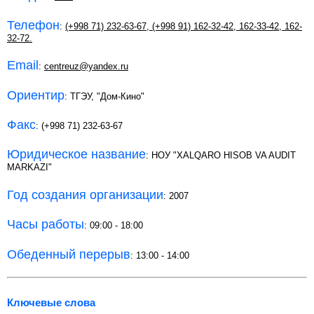
Телефон
:
(+998 71) 232-63-67
,
(+998 91) 162-32-42
,
162-33-42
,
162-
32-72.
Email
:
centreuz@yandex.ru
Ориентир
: ТГЭУ, "Дом-Кино"
Факс
: (+998 71) 232-63-67
Юридическое название
: НОУ "XALQARO HISOB VA AUDIT
MARKAZI"
Год создания организации
: 2007
Часы работы
: 09:00 - 18:00
Обеденный перерыв
: 13:00 - 14:00
Ключевые слова