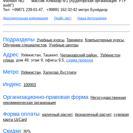
Филиал №2
массив Алмазар 8/1 (Аудиторская организация “FTF
audit”)
Тел: +99871 239-01-47, +99891 162-32-42 метро Бунёдкор
Дополнительная информация
Прайс-лист
Наша фотогалерея
Подразделы
:
Учебные курсы
,
Тренинги
,
Компьютерные курсы
,
Обучение специалистов
,
Учебные центры
Адрес
: Узбекистан, Ташкент,
Чиланзарский район
,
Узбекистон
улица
, дом 49, этаж 9, офисы 9,5,
схема проезда
Метро
:
Узбекистан
,
Халклар Дустлиги
Индекс
:
100003
Организационно-правовая форма
:
Негосударственная
некоммерческая организация
Форма оплаты
:
наличный расчет
,
безналичный расчет
,
сумовая
карта UzCard
Скидки
:
30%