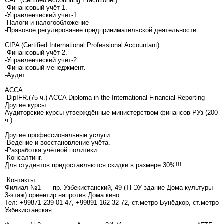
CAP (Certified Accounting Practitioner):
-Финансовый учёт-1.
-Управленческий учёт-1.
-Налоги и налогообложение
-Правовое регулирование предпринимательской деятельности
CIPA (Certified International Professional Accountant):
-Финансовый учёт-2.
-Управленческий учёт-2.
-Финансовый менеджмент.
-Аудит.
ACCA:
-DipIFR.(75 ч.) ACCA Diploma in the International Financial Reporting
Другие курсы:
Аудиторские курсы утверждённые министерством финансов РУз (200
ч.)
Другие профессиональные услуги:
-Ведение и восстановление учёта.
-Разработка учётной политики.
-Консалтинг.
Для студентов предоставляются скидки в размере 30%!!!
Контакты:
Филиал №1
пр. Узбекистанский, 49 (ТГЭУ здание Дома культуры
3-этаж) ориентир напротив Дома кино.
Тел: +99871 239-01-47, +99891 162-32-72, ст.метро Бунёдкор, ст.метро
Узбекистанская