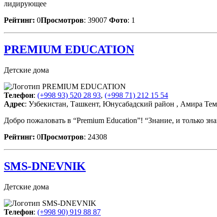
лидирующее
Рейтинг:
0
Просмотров
: 39007
Фото
: 1
PREMIUM EDUCATION
Детские дома
Телефон
:
(+998 93) 520 28 93
,
(+998 71) 212 15 54
Адрес
: Узбекистан, Ташкент, Юнусабадский район , Амира Тем
Добро пожаловать в “Premium Education”! “Знание, и только з
Рейтинг:
0
Просмотров
: 24308
SMS-DNEVNIK
Детские дома
Телефон
:
(+998 90) 919 88 87