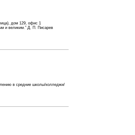
ица), дом 129, офис 1
ым и великим.” Д. П. Писарев
слению в средние школы/колледжи/