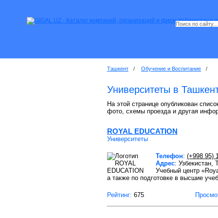
Ташкент
/
Обучение и Воспитание
/
Университеты в Ташкен
На этой странице опубликован список
фото, схемы проезда и другая инфо
ROYAL EDUCATION
Университеты
Телефон
:
(+998 95) 
Адрес
: Узбекистан,
Учебный центр «Roya
а также по подготовке в высшие уче
Рейтинг:
675
Просмо