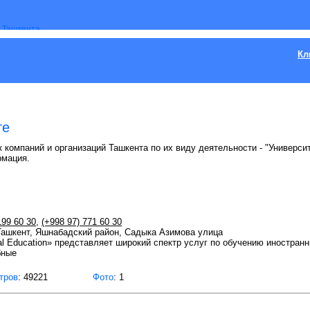
Кл
те
 компаний и организаций Ташкента по их виду деятельности - "Универси
рмация.
199 60 30
,
(+998 97) 771 60 30
 Ташкент, Яшнабадский район, Садыка Азимова улица
l Education» представляет широкий спектр услуг по обучению иностра
бные
тров
: 49221
Фото
: 1