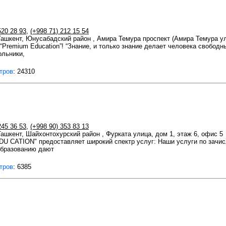
520 28 93
,
(+998 71) 212 15 54
 Ташкент, Юнусабадский район , Амира Темура проспект (Амира Темура ул
“Premium Education”! “Знание, и только знание делает человека свободн
ольники,
тров
: 24310
245 36 53
,
(+998 90) 353 83 13
 Ташкент, Шайхонтохурский район , Фурката улица, дом 1, этаж 6, офис 5
U CATION" предоставляет широкий спектр услуг: Наши услуги по зачи
образованию дают
тров
: 6385