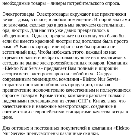
необходимые товары – лидеры потребительского спроса.
Электротовары. Электротовары окружают нас практически
везде – дома, в офисе, в любом помещении. И порой мы сами
не замечаем, сколько раз в день мы включаем светильники,
бра, люстры. Для нас это уже давно превратилось в
обыденность. Однако, представьте на секунду что было бы,
если бы вместо красивой люстры под потолком была просто
лампа?! Ваша квартира или офис сразу бы приняли не
эстетичный вид. Чтобы избежать этого, каждый из нас
стремится найти и выбрать только лучшее из предлагаемых
сегодня на рынке электрохозяйственных товаров. Компания
«Elektro Nur Servis» предлагает Вам полный и широкий
ассортимент элеткротоваров на любой вкус. Следуя
современным тенденциям, компания «Elektro Nur Servis»
старается постоянно обновлять продукцию, отдавая
предпочтение исключительно качественным и пользующихся
спросом товарам. Кроме этого, компания работает только с
надежными поставщиками из стран СНГ и Китая, зная, что
качественные и надежные электротовары, созданные в
соответствии с европейскими стандартами качества всегда в
цене.
Для оптовых и постоянных покупателей в компании «Elektro
Nur Servis» предусмотрены различные скидки.