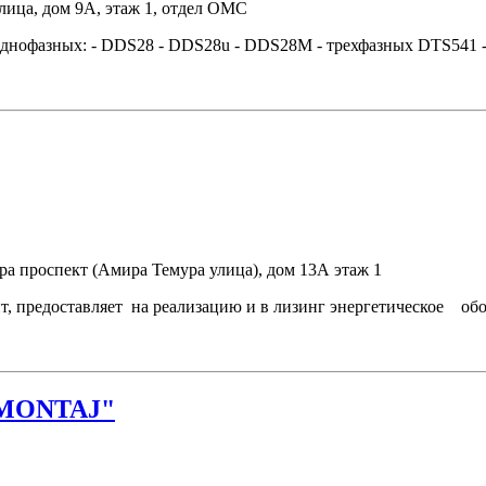
лица, дом 9А, этаж 1, отдел ОМС
однофазных: - DDS28 - DDS28u - DDS28M - трехфазных DTS541 -
ра проспект (Амира Темура улица), дом 13А этаж 1
, предоставляет на реализацию и в лизинг энергетическое обо
MONTAJ"