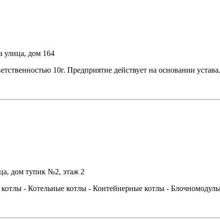
а улица, дом 164
ственностью 10г. Предприятие действует на основании устава.
ца, дом тупик №2, этаж 2
 котлы - Котельные котлы - Контейнерные котлы - Блочномодул