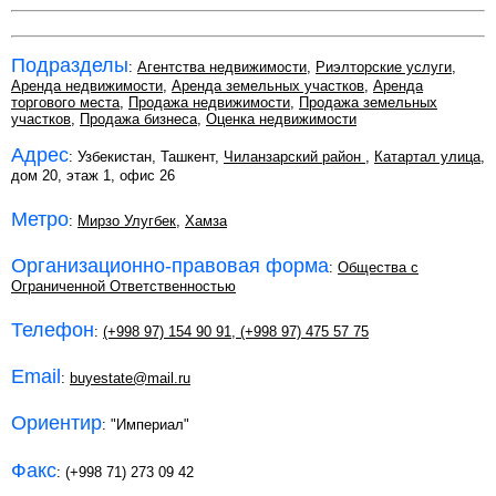
Подразделы
:
Агентства недвижимости
,
Риэлторские услуги
,
Аренда недвижимости
,
Аренда земельных участков
,
Аренда
торгового места
,
Продажа недвижимости
,
Продажа земельных
участков
,
Продажа бизнеса
,
Оценка недвижимости
Адрес
: Узбекистан, Ташкент,
Чиланзарский район
,
Катартал улица
,
дом 20, этаж 1, офис 26
Метро
:
Мирзо Улугбек
,
Хамза
Организационно-правовая форма
:
Общества с
Ограниченной Ответственностью
Телефон
:
(+998 97) 154 90 91
,
(+998 97) 475 57 75
Email
:
buyestate@mail.ru
Ориентир
: "Империал"
Факс
: (+998 71) 273 09 42