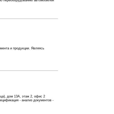
по переоборудованию автомобилей
мента и продукции. Являясь
ца), дом 13А, этаж 2, офис 2
пецификация - анализ документов -