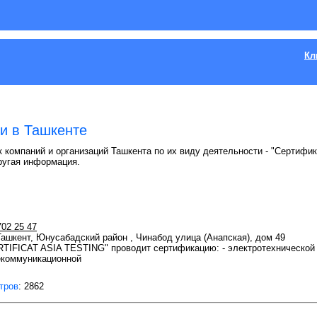
Кл
и в Ташкенте
к компаний и организаций Ташкента по их виду деятельности - "Сертифик
ругая информация.
702 25 47
 Ташкент, Юнусабадский район , Чинабод улица (Анапская), дом 49
IFICAT ASIA TESTING" проводит сертификацию: - электротехнической п
лекоммуникационной
тров
: 2862