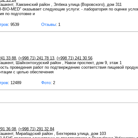
 Ташкент, Хамзинский район , Элбека улица (Воровского), дом 311
BIO-MED" оказывает следующие услуги: - лаборатория по оценке услов
ия по подготовке и
тров
: 9539
Отзывы
: 1
241 33 88
,
(+998 71) 241 78 13
,
(+998 71) 241 30 56
 Ташкент, Шайхонтохурский район , Навои проспект, дом 9, этаж 1
ость проведения работ по подтверждению соответствия пищевой продук
нтации с целью обеспечения
тров
: 12489
Фото
: 2
291 36 08
,
(+998 71) 291 32 84
 Ташкент, Мирабадский район , Бехтерева улица, дом 103