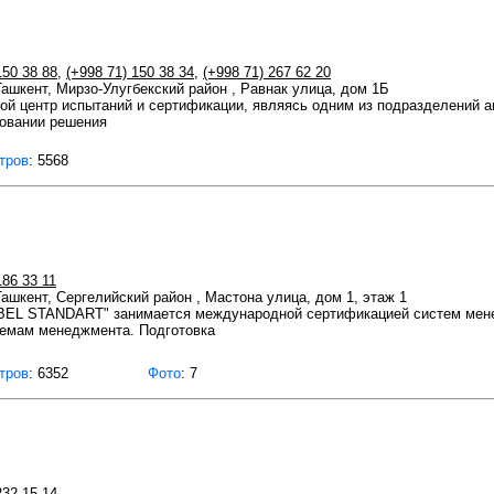
150 38 88
,
(+998 71) 150 38 34
,
(+998 71) 267 62 20
 Ташкент, Мирзо-Улугбекский район , Равнак улица, дом 1Б
ой центр испытаний и сертификации, являясь одним из подразделений а
новании решения
тров
: 5568
186 33 11
 Ташкент, Сергелийский район , Мастона улица, дом 1, этаж 1
BEL STANDART" занимается международной сертификацией систем мен
темам менеджмента. Подготовка
тров
: 6352
Фото
: 7
232 15 14