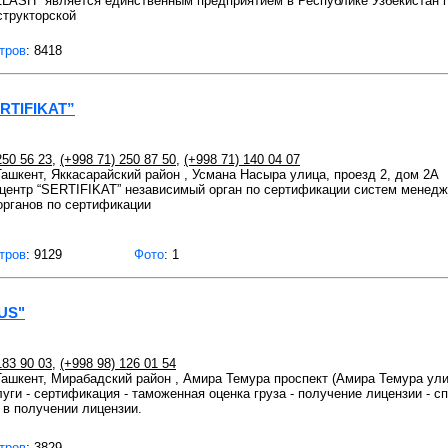
SH" является единственным предприятием в Республике Узбекистан 
структорской
тров
: 8418
ERTIFIKAT”
250 56 23
,
(+998 71) 250 87 50
,
(+998 71) 140 04 07
 Ташкент, Яккасарайский район , Усмана Насыра улица, проезд 2, дом 2А
 центр “SERTIFIKAT” независимый орган по сертификации систем менедж
органов по сертификации
тров
: 9129
Фото
: 1
US"
183 90 03
,
(+998 98) 126 01 54
 Ташкент, Мирабадский район , Амира Темура проспект (Амира Темура ули
луги - сертификация - таможенная оценка груза - получение лицензии - с
 в получении лицензии.
тров
: 3829