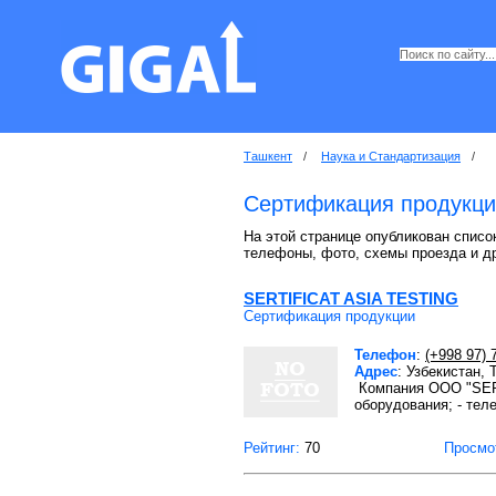
Ташкент
/
Наука и Стандартизация
/
Сертификация продукци
На этой странице опубликован списо
телефоны, фото, схемы проезда и д
SERTIFICAT ASIA TESTING
Сертификация продукции
Телефон
:
(+998 97) 
Адрес
: Узбекистан,
Компания OOO "SERT
оборудования; - те
Рейтинг:
70
Просмо