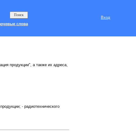
Вход
ючевые слова
ация продукции", а также их адреса,
родукции; - радиотехнического