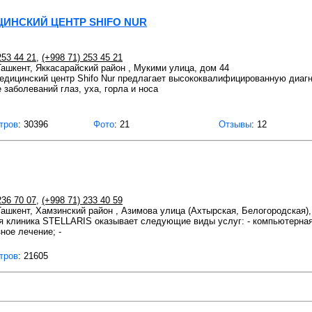
НСКИЙ ЦЕНТР SHIFO NUR
253 44 21
,
(+998 71) 253 45 21
 Ташкент, Яккасарайский район , Мукими улица, дом 44
дицинский центр Shifo Nur предлагает высококвалифицированную диагно
 заболеваний глаз, уха, горла и носа
тров
: 30396
Фото
: 21
Отзывы
: 12
236 70 07
,
(+998 71) 233 40 59
 Ташкент, Хамзинский район , Азимова улица (Ахтырская, Белогородская),
 клиника STELLARIS оказывает следующие виды услуг: - компьютерная 
ное лечение; -
тров
: 21605