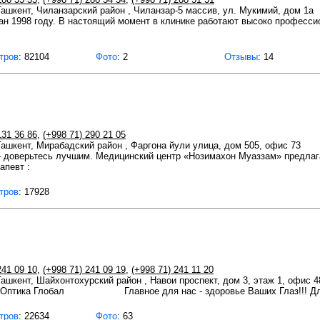
 Ташкент, Чиланзарский район , Чиланзар-5 массив, ул. Мукимий, дом 1а
н 1998 году. В настоящий момент в клинике работают высоко професси
тров
: 82104
Фото
: 2
Отзывы
: 14
131 36 86
,
(+998 71) 290 21 05
 Ташкент, Мирабадский район , Фаргона йули улица, дом 505, офис 73
– доверьтесь лучшим. Медицинский центр «Нозимахон Муаззам» предла
апевт :
тров
: 17928
241 09 10
,
(+998 71) 241 09 19
,
(+998 71) 241 11 20
 Ташкент, Шайхонтохурский район , Навои проспект, дом 3, этаж 1, офис 4
 Главное для нас - здоровье Ваших Глаз!!! Для в
тров
: 22634
Фото
: 63