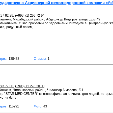
сударственно-Акционерной железнодорожной компании «Уз
237 82 28
,
(+998 71) 299 72 94
 Ташкент, Мирабадский район , Абдушукур Кодыров улица, дом 49
ликлиника. У Вас проблемы со здоровьем?Приходите в Центральную же
цию, радушный прием,
тров
: 138463
Отзывы
: 1
273 77 00
,
(+998) 71 278 20 00
Ташкент, Чиланзарский район , Чиланзар-6 массив, 6\1
нтр "STAR MED CENTER" многопрофильная клиника, для людей, которые 
хотят быть
тров
: 115291
Фото
: 43