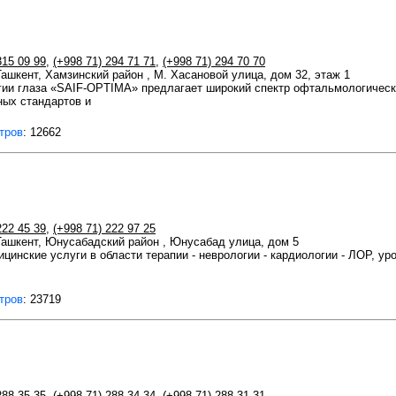
315 09 99
,
(+998 71) 294 71 71
,
(+998 71) 294 70 70
 Ташкент, Хамзинский район , М. Хасановой улица, дом 32, этаж 1
гии глаза «SAIF-OPTIMA» предлагает широкий спектр офтальмологическ
ых стандартов и
тров
: 12662
222 45 39
,
(+998 71) 222 97 25
 Ташкент, Юнусабадский район , Юнусабад улица, дом 5
нские услуги в области терапии - неврологии - кардиологии - ЛОР, уро
тров
: 23719
288 35 35
,
(+998 71) 288 34 34
,
(+998 71) 288 31 31