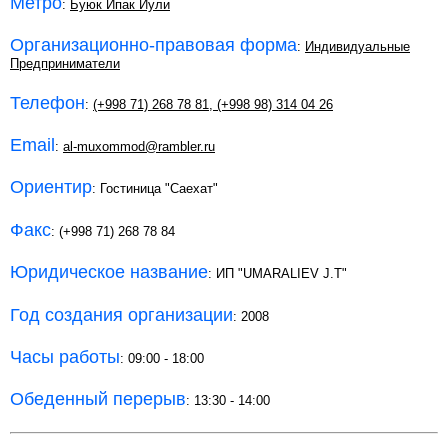
Метро
:
Буюк Ипак Йули
Организационно-правовая форма
:
Индивидуальные
Предприниматели
Телефон
:
(+998 71) 268 78 81
,
(+998 98) 314 04 26
Email
:
al-muxommod@rambler.ru
Ориентир
: Гостиница "Саехат"
Факс
: (+998 71) 268 78 84
Юридическое название
: ИП "UMARALIEV J.T"
Год создания организации
: 2008
Часы работы
: 09:00 - 18:00
Обеденный перерыв
: 13:30 - 14:00