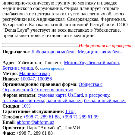
инженерно-техническую группу по монтажу и наладке
медицинского оборудования. Фирма планирует открыть
снабженческие центры в таких густо населенных областях
республики как Андижанская, Самаркандская, Ферганская,
Бухарской и Каракалпакской автономной Республики. OOO
"Denta Layn" участвует на всех выставках в Узбекистане,
представляет новые технологии в медицине.
Информация не проверена
Подразделы
:
Лабораторная мебель
,
Медицинская мебель
Адрес
: Узбекистан, Ташкент,
Мирзо-Улугбекский район
,
Боткина улица
, 6,
схема проезда
Метро
:
Машинасозлар
Индекс
:
100047
,
100056
Организационно-правовая форма
:
Общества с
Ограниченной Ответственностью
Форма оплаты
:
сумовая карта UzCard
,
в рассрочку
,
платежные системы
,
наличный расчет
,
безналичный расчет
Скидки
:
10%
Гарантийное обслуживание
:
1 год
Телефон
:
+998 71 289 61 88
,
+998 71 289 61 99
Email
:
abform@abform.uz
Ориентир
: Парк "Ашхабад", ТашМИ
Факс
: +998 71 289 61 88