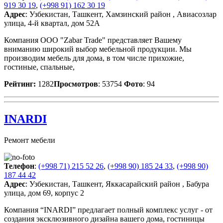
919 30 19
,
(+998 91) 162 30 19
Адрес
: Узбекистан, Ташкент, Хамзинский район , Авиасозлар
улица, 4-й квартал, дом 52А
Компания OOO "Zabar Trade" представляет Вашему
вниманию широкий выбор мебельной продукции. Мы
производим мебель для дома, в том числе прихожие,
гостиные, спальные,
Рейтинг:
1282
Просмотров
: 53754
Фото
: 94
INARDI
Ремонт мебели
Телефон
:
(+998 71) 215 52 26
,
(+998 90) 185 24 33
,
(+998 90)
187 44 42
Адрес
: Узбекистан, Ташкент, Яккасарайский район , Бабура
улица, дом 69, корпус 2
Компания “INARDI” предлагает полный комплекс услуг - от
создания эксклюзивного дизайна вашего дома, гостиницы