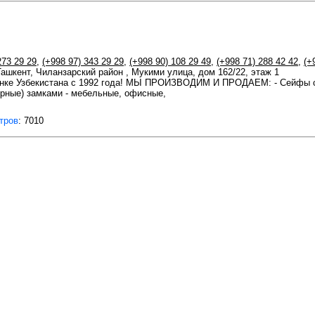
273 29 29
,
(+998 97) 343 29 29
,
(+998 90) 108 29 49
,
(+998 71) 288 42 42
,
(+
 Ташкент, Чиланзарский район , Мукими улица, дом 162/22, этаж 1
ынке Узбекистана с 1992 года! МЫ ПРОИЗВОДИМ И ПРОДАЕМ: - Сейфы с
орные) замками - мебельные, офисные,
тров
: 7010