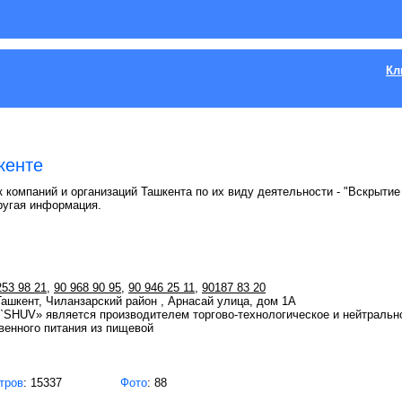
Кл
кенте
 компаний и организаций Ташкента по их виду деятельности - "Вскрытие
ругая информация.
253 98 21
,
90 968 90 95
,
90 946 25 11
,
90187 83 20
 Ташкент, Чиланзарский район , Арнасай улица, дом 1А
HUV» является производителем торгово-технологическое и нейтрально
венного питания из пищевой
тров
: 15337
Фото
: 88