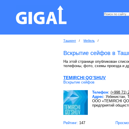
Ташкент
/
Мебель
/
Вскрытие сейфов в Таш
На этой странице опубликован список
телефоны, фото, схемы проезда и д
TEMIRCHI QO’SHUV
Вскрытие сейфов
Телефон
:
(+998 71) 
Адрес
: Узбекистан,
ООО «TEMIRCHI QO`S
предприятий общест
Рейтинг:
147
Просмо