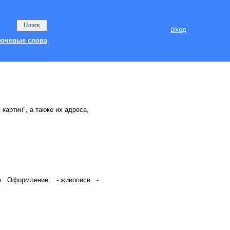
Вход
ючевые слова
картин", а также их адреса,
вые Оформление: - живописи -