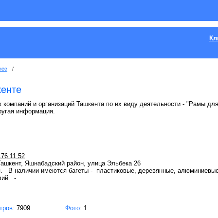
Кл
нес
/
кенте
 компаний и организаций Ташкента по их виду деятельности - "Рамы для 
ругая информация.
176 11 52
 Ташкент, Яшнабадский район, улица Эльбека 26
я. В наличии имеются багеты - пластиковые, деревянные, алюминие
фий -
тров
: 7909
Фото
: 1