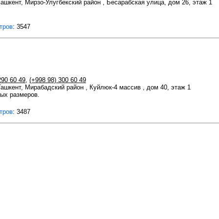
 Ташкент, Мирзо-Улугбекский район , Бесарабская улица, дом 26, этаж 1
тров
: 3547
290 60 49
,
(+998 98) 300 60 49
 Ташкент, Мирабадский район , Куйлюк-4 массив , дом 40, этаж 1
ых размеров.
тров
: 3487