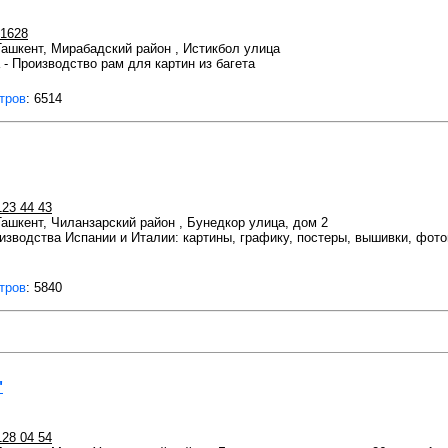
1628
 Ташкент, Мирабадский район , Истикбол улица
 - Производство рам для картин из багета
тров
: 6514
123 44 43
 Ташкент, Чиланзарский район , Бунедкор улица, дом 2
зводства Испании и Италии: картины, графику, постеры, вышивки, фото
тров
: 5840
"
128 04 54