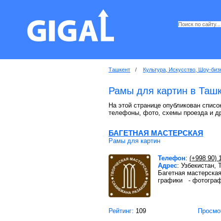
Ташкент
/
Культура, Искусство, Шоу-биз
Рамы для картин в Таш
На этой странице опубликован список
телефоны, фото, схемы проезда и д
БАГЕТНАЯ МАСТЕРСКАЯ
Рамы для картин
Телефон
:
(+998 90) 
Адрес
: Узбекистан,
Багетная мастерска
графики - фотогра
Рейтинг:
109
Просмо