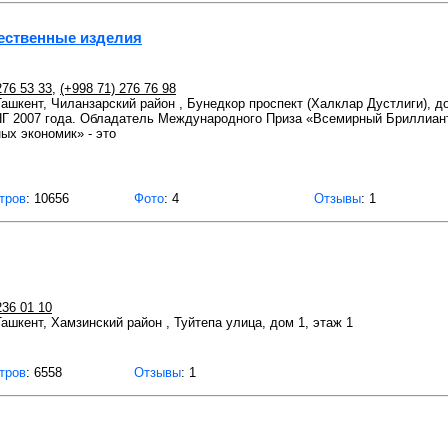
ественные изделия
276 53 33
,
(+998 71) 276 76 98
 Ташкент, Чиланзарский район , Бунедкор проспект (Халклар Дустлиги), д
Г 2007 года. Обладатель Международного Приза «Всемирный Бриллиант 
ых экономик» - это
тров
: 10656
Фото
: 4
Отзывы
: 1
236 01 10
Ташкент, Хамзинский район , Туйтепа улица, дом 1, этаж 1
тров
: 6558
Отзывы
: 1