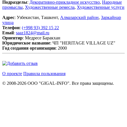
Подразделы
:
Декоративно-прикладное искусство
,
Народные
промыслы
,
Художественные ремесла
,
Художественные услуги
Адрес
: Узбекистан, Ташкент,
Алмазарский район
,
Заркайнар
улица
Телефон
:
(+998 93) 392 15 22
Email
:
saaz1824@mail.ru
Ориентир
: Медресе Баракхан
Юридическое название
: ЧП "HERITAGE VILLAGE UZ"
Год создания организации
: 2000
О проекте
Правила пользования
© 2008-2026 ООО "GIGAL-INFO". Все права защищены.