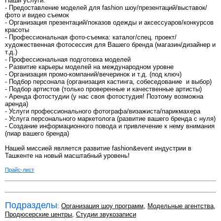
Наши услуги:
- Предоставление моделей для fashion шоу/презентаций/выставок/
фото и видео съемок
- Организация презентаций/показов одежды и аксессуаров/конкурсов
красоты
- Профессиональная фото-съемка: каталог/спец. проект/
художественная фотосессия для Вашего бренда (магазин/дизайнер и
т.д.)
- Профессиональная подготовка моделей
- Развитие карьеры моделей на международном уровне
- Организация промо-компаний/вечеринок и т.д. (под ключ)
- Подбор персонала (организация кастинга, собеседование и выбор)
- Подбор артистов (только проверенные и качественные артисты)
- Аренда фотостудии (у нас своя фотостудия! Поэтому возможна
аренда)
- Услуги профессионального фотографа/визажиста/парикмахера
- Услуга персонального маркетолога (развитие вашего бренда с нуля)
- Создание информационного повода и привлечение к нему внимания
(пиар вашего бренда)
Нашей миссией является развитие fashion&event индустрии в
Ташкенте на новый масштабный уровень!
Прайс-лист
Подразделы
:
Организация шоу программ
,
Модельные агентства
,
Продюсерские центры
,
Студии звукозаписи