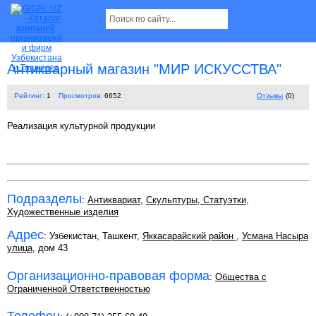
Антикварный магазин "МИР ИСКУССТВА"
Рейтинг:
1
Просмотров:
6652
Отзывы
(0)
Реализация культурной продукции
Подразделы
:
Антиквариат
,
Скульптуры, Статуэтки
,
Художественные изделия
Адрес
: Узбекистан, Ташкент,
Яккасарайский район
,
Усмана Насыра
улица
, дом 43
Организационно-правовая форма
:
Общества с
Ограниченной Ответственностью