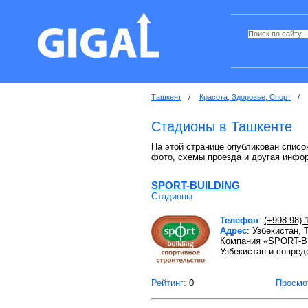
Ташкент
/
Красота, Здоровье, Спорт
/
Стадионы в Ташкенте
На этой странице опубликован списо
фото, схемы проезда и другая инфо
SPORT-BUILDING
Стадионы
Телефон
:
(+998 98) 
Адрес
: Узбекистан,
Компания «SPORT-BUI
Узбекистан и сопред
Рейтинг:
0
Просмо