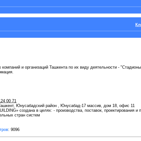
Кл
к компаний и организаций Ташкента по их виду деятельности - "Стадионы
рмация.
124 00 71
 Ташкент, Юнусабадский район , Юнусабад-17 массив, дом 18, офис 11
LDING» создана в целях: - производства, поставок, проектирования и 
ельных стран систем
тров
: 9096