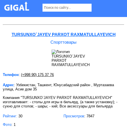
Спорттовары в Ташкенте
TURSUNXO`JAYEV PARXOT RAXMATULLAYEVICH
Спорттовары
Телефон
:
(+998 90) 175 37 76
Адрес
: Узбекистан, Ташкент, Юнусабадский район , Муртазаева
улица, Асие дом 35
Компания "TURSUNXO`JAYEV PARXOT RAXMATULLAYEVICH"
изготавливает: - столы для игры в бильярд, (а также установку); -
сукно для столов; - шары; - кий; Все аксессуары для бильярда
Рейтинг:
30
Просмотров
: 7847
Фото
: 1