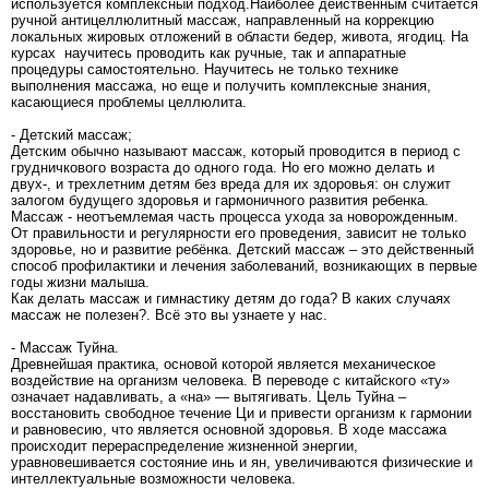
используется комплексный подход.Наиболее действенным считается
ручной антицеллюлитный массаж, направленный на коррекцию
локальных жировых отложений в области бедер, живота, ягодиц. На
курсах научитесь проводить как ручные, так и аппаратные
процедуры самостоятельно. Научитесь не только технике
выполнения массажа, но еще и получить комплексные знания,
касающиеся проблемы целлюлита.
- Детский массаж;
Детским обычно называют массаж, который проводится в период с
грудничкового возраста до одного года. Но его можно делать и
двух-, и трехлетним детям без вреда для их здоровья: он служит
залогом будущего здоровья и гармоничного развития ребенка.
Массаж - неотъемлемая часть процесса ухода за новорожденным.
От правильности и регулярности его проведения, зависит не только
здоровье, но и развитие ребёнка. Детский массаж – это действенный
способ профилактики и лечения заболеваний, возникающих в первые
годы жизни малыша.
Как делать массаж и гимнастику детям до года? В каких случаях
массаж не полезен?. Всё это вы узнаете у нас.
- Массаж Туйна.
Древнейшая практика, основой которой является механическое
воздействие на организм человека. В переводе с китайского «ту»
означает надавливать, а «на» — вытягивать. Цель Туйна –
восстановить свободное течение Ци и привести организм к гармонии
и равновесию, что является основной здоровья. В ходе массажа
происходит перераспределение жизненной энергии,
уравновешивается состояние инь и ян, увеличиваются физические и
интеллектуальные возможности человека.