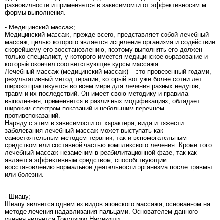
разновилности и применяется в зависимомти от эффективносим м
формы выполнения.
- Медицинский массаж;
Медицинский массаж, прежде всего, представляет собой лечебный
массаж, целью которого является исцеление организма и содействие
скорейшему его восстановлению, поэтому выполнять его должен
только специалист, у которого имеется медицинское образование и
который окончил соответствующие курсы массажа.
Лечебный массаж (медицинский массаж) – это проверенный годами,
результативный метод терапии, который вот уже более сотни лет
широко практикуется во всем мире для лечения разных недугов,
травм и их последствий. Он имеет свою методику и правила
выполнения, применяется в различных модификациях, обладает
широким спектром показаний и небольшим перечнем
противопоказаний.
Наряду с этим в зависимости от характера, вида и тяжести
заболевания лечебный массаж может выступать как
самостоятельным методом терапии, так и вспомогательным
средством или составной частью комплексного лечения. Кроме того
лечебный массаж незаменим в реабилитационной фазе, так как
является эффективным средством, способствующим
восстановлению нормальной деятельности организма после травмы
или болезни.
- Шиацу;
Шиацу является одним из видов японского массажа, основанном на
методе лечения надавливания пальцами. Основателем данного
учения является Токудзиро Намикоши.