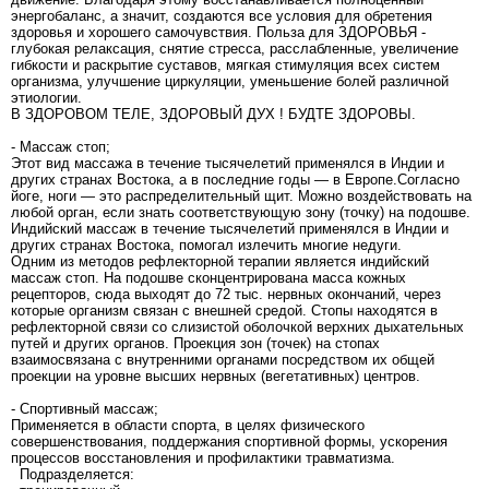
энергобаланс, а значит, создаются все условия для обретения
здоровья и хорошего самочувствия. Польза для ЗДОРОВЬЯ -
глубокая релаксация, снятие стресса, расслабленные, увеличение
гибкости и раскрытие суставов, мягкая стимуляция всех систем
организма, улучшение циркуляции, уменьшение болей различной
этиологии.
В ЗДОРОВОМ ТЕЛЕ, ЗДОРОВЫЙ ДУХ ! БУДТЕ ЗДОРОВЫ.
- Массаж стоп;
Этот вид массажа в течение тысячелетий применялся в Индии и
других странах Востока, а в последние годы — в Европе.Согласно
йоге, ноги — это распределительный щит. Можно воздействовать на
любой орган, если знать соответствующую зону (точку) на подошве.
Индийский массаж в течение тысячелетий применялся в Индии и
других странах Востока, помогал излечить многие недуги.
Одним из методов рефлекторной терапии является индийский
массаж стоп. На подошве сконцентрирована масса кожных
рецепторов, сюда выходят до 72 тыс. нервных окончаний, через
которые организм связан с внешней средой. Стопы находятся в
рефлекторной связи со слизистой оболочкой верхних дыхательных
путей и других органов. Проекция зон (точек) на стопах
взаимосвязана с внутренними органами посредством их общей
проекции на уровне высших нервных (вегетативных) центров.
- Спортивный массаж;
Применяется в области спорта, в целях физического
совершенствования, поддержания спортивной формы, ускорения
процессов восстановления и профилактики травматизма.
Подразделяется: