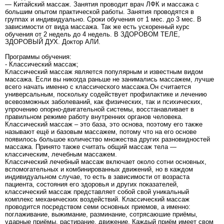
— Китайский массаж. Занятия проводит врач ЛФК и массажа с
большим опытом практической работы. Занятия проводятся в
группах и индивидуально. Сроки обучения от 1 мес. до 3 мес. В
зависимости от вида массажа. Так же есть ускоренный курс
обучения от 2 недель до 4 недель. В ЗДОРОВОМ ТЕЛЕ,
ЗДОРОВЫЙ ДУХ. Доктор АЛИ.
Программы обучения:
- Классический массаж;
Классический массаж является популярным и известным видом
массажа. Если вы никогда раньше не занимались массажем, лучше
всего начать именно с классического массажа.Он считается
универсальным, поскольку содействует профилактике и лечению
всевозможных заболеваний, как физических, так и психических,
упрочению опорно-двигательной системы, восстанавливает в
правильном режиме работу внутренних органов человека.
Классический массаж – это база, это основа, поэтому его также
называют ещё и базовым массажем, потому что на его основе
появилось большое количество множества других разновидностей
массажа. Принято также считать общий массаж тела —
классическим, лечебным массажем.
Классический лечебный массаж включает около сотни основных,
вспомогательных и комбинированных движений, но в каждом
индивидуальном случае, то есть в зависимости от возраста
пациента, состояния его здоровья и других показателей,
классический массаж представляет собой свой уникальный
комплекс механических воздействий. Классический массаж
проводится посредством семи основных приемов, а именно:
поглаживание, выжимание, разминание, сотрясаюшие приёмы,
ударные приёмы, растирание, движение. Каждый приём имеет свом