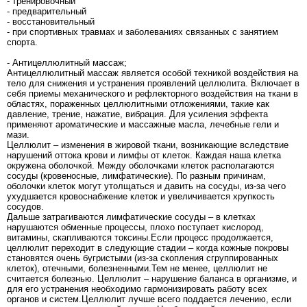
- тренировочный
- предварительный
- восстановительный
- при спортивных травмах и заболеваниях связанных с занятием
спорта.
- Антицеллюлитный массаж;
Антицеллюлитный массаж является особой техникой воздействия на
тело для снижения и устранения проявлений целлюлита. Включает в
себя приемы механического и рефлекторного воздействия на ткани в
областях, пораженных целлюлитными отложениями, такие как
давление, трение, нажатие, вибрация. Для усиления эффекта
применяют ароматические и массажные масла, лечебные гели и
мази.
Целлюлит – изменения в жировой ткани, возникающие вследствие
нарушений оттока крови и лимфы от клеток. Каждая наша клетка
окружена оболочкой. Между оболочками клеток располагаются
сосуды (кровеносные, лимфатические). По разным причинам,
оболочки клеток могут утолщаться и давить на сосуды, из-за чего
ухудшается кровоснабжение клеток и увеличивается хрупкость
сосудов.
Дальше затрагиваются лимфатические сосуды – в клетках
нарушаются обменные процессы, плохо поступает кислород,
витамины, скапливаются токсины.Если процесс продолжается,
целлюлит переходит в следующие стадии – когда кожные покровы
становятся очень бугристыми (из-за скопления сгруппированных
клеток), отечными, болезненными.Тем не менее, целлюлит не
считается болезнью. Целлюлит – нарушение баланса в организме, и
для его устранения необходимо гармонизировать работу всех
органов и систем.Целлюлит лучше всего поддается лечению, если