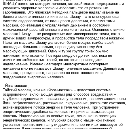
ШИАЦУ является методом лечения, который может поддерживать и
улучшать здоровье человека и избавлять его от различных
заболеваний. Это японская методика пальцевое надавливание на
биологически активные точки и зоны. Шиацу – это многоуровневая
система оздоровления, от пальцевого давления, с элементами
массажа, сочетаемая с управляемым дыханием в состоянии
максимальной расслабленности и легкого транса. Основное отличие
массажа Шиацу — не раздражение или массирование точки, как в
других видах акупрессуры, а проработка тела посредством нажатий.
Нажатия массажа Шиацу делаются более мощно, наибольшей
площадью большого пальца, перпендикулярно телу без
массирующих движений. Одну и ту же группу точек обычно
нажимают многократно. Повторы следуют до тех пор, пока не
изменится «жёсткость» тканей, на которые производится
надавливание. Именно благодаря многократным повторным
нажатиям многие называют Шиацу точечным массажем. Данный вид
массажа, прежде всего, направлен на восстановление и
поддержание энергетики человека.
- Йога массаж;
Тайский массаж, или же «йога-массаж» – целостная система
оздоровления, включающая целый ряд способов воздействия --
глубокие надавливания, пассивные упражнения, напоминающие позы
йоги, рефлексологию, растяжение, скручивание, раскрытие суставов,
активизирование потока энергии в теле человека. При устранении
энергетического дисбаланса исчезает и причина, вызывающая
болезнь. Надавливания на особые точки, лежашие на проекциях
энергетических каналов, и глубокая работа с мышечной тканью
устраняет препятствия на пути движения энергии и активизирует её
движение. Благодаря этому восстанавливается полноценный