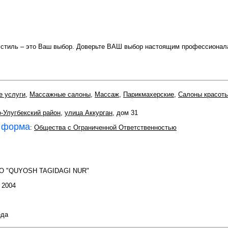
а стиль – это Ваш выбор. Доверьте ВАШ выбор настоящим профессионал
е услуги
,
Массажные салоны
,
Массаж
,
Парикмахерские
,
Салоны красот
-Улугбекский район
,
улица Аккурган
, дом 31
 форма
:
Общества с Ограниченной Ответственностью
ОО "QUYOSH TAGIDAGI NUR"
: 2004
еда