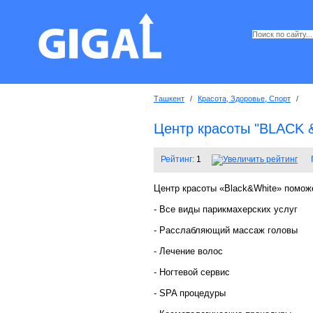
Ташкент
/
Красота, Здоровье, Спорт
/
Центр красоты "BLACK 
Рейтинг:
1
Центр красоты «Black&White» помож
- Все виды парикмахерских услуг
- Расслабляющий массаж головы
- Лечение волос
- Ногтевой сервис
- SPA процедуры