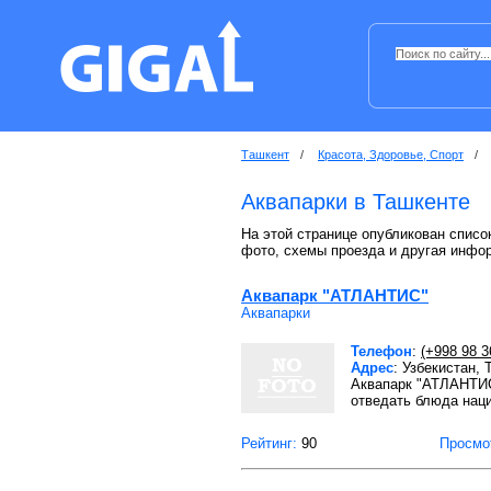
Ташкент
/
Красота, Здоровье, Спорт
/
Аквапарки в Ташкенте
На этой странице опубликован список
фото, схемы проезда и другая инфо
Аквапарк "АТЛАНТИС"
Аквапарки
Телефон
:
(+998 98 3
Адрес
: Узбекистан,
Аквапарк "АТЛАНТИС
отведать блюда наци
Рейтинг:
90
Просмо