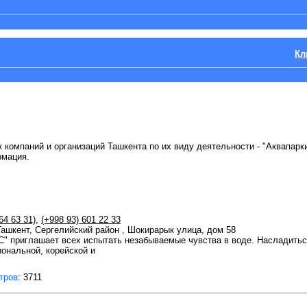
Кл
 компаний и организаций Ташкента по их виду деятельности - "Аквапарки
рмация.
64 63 31)
,
(+998 93) 601 22 33
 Ташкент, Сергелийский район , Шокирарык улица, дом 58
" приглашает всех испытать незабываемые чувства в воде. Насладитьс
ональной, корейской и
тров
: 3711