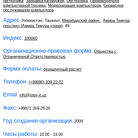
оргтехники
,
Заправка катриджей
,
Оргтехника
,
Производители
компьютерной техники
,
Модернизация компьютеров
,
Сервисное
обслуживание компьютера
Адрес
: Узбекистан, Ташкент,
Мирабадский район
,
Амира Темура
проспект (Амира Темура улица)
, 49
Индекс
:
100060
Организационно-правовая форма
:
Общества с
Ограниченной Ответственностью
Форма оплаты
:
безналичный расчет
Телефон
:
(+99890) 939-22-02
Email
:
info@stev-it.uz
Факс
: +99871 269-28-26
Год создания организации
: 2009
Часы работы
: 10.00 - 19.00