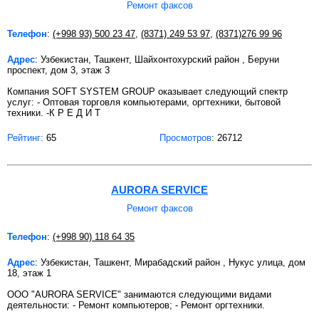
Ремонт факсов
Телефон
:
(+998 93) 500 23 47
,
(8371) 249 53 97
,
(8371)276 99 96
Адрес
: Узбекистан, Ташкент, Шайхонтохурский район , Беруни
проспект, дом 3, этаж 3
Компания SOFT SYSTEM GROUP оказывает следующий спектр
услуг: - Оптовая торговля компьютерами, оргтехники, бытовой
техники. -К Р Е Д И Т
Рейтинг:
65
Просмотров
: 26712
AURORA SERVICE
Ремонт факсов
Телефон
:
(+998 90) 118 64 35
Адрес
: Узбекистан, Ташкент, Мирабадский район , Нукус улица, дом
18, этаж 1
OOO "AURORA SERVICE" занимаются следующими видами
деятельности: - Ремонт компьютеров; - Ремонт оргтехники.