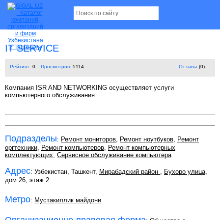
IT SERVICE
Рейтинг:
0
Просмотров:
5114
Отзывы
(0)
Компания ISR AND NETWORKING осуществляет услуги
компьютерного обслуживания
Подразделы
:
Ремонт мониторов
,
Ремонт ноутбуков
,
Ремонт
оргтехники
,
Ремонт компьютеров
,
Ремонт компьютерных
комплектующих
,
Сервисное обслуживание компьютера
Адрес
: Узбекистан, Ташкент,
Мирабадский район
,
Бухоро улица
,
дом 26, этаж 2
Метро
:
Мустакиллик майдони