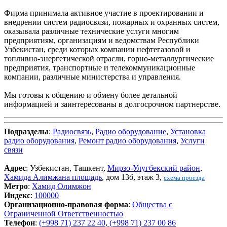
Фирма принимала активное участие в проектировании и
внедрении систем радиосвязи, пожарных и охранных систем,
оказывала различные технические услуги многим
предприятиям, организациям и ведомствам Республики
Узбекистан, среди которых компании нефтегазовой и
топливно-энергетической отрасли, горно-металлургические
предприятия, транспортные и телекоммуникационные
компании, различные министерства и управления.
Мы готовы к общению и обмену более детальной
информацией и заинтересованы в долгосрочном партнерстве.
Подразделы
:
Радиосвязь
,
Радио оборудование
,
Установка
радио оборудования
,
Ремонт радио оборудования
,
Услуги
связи
Адрес
: Узбекистан, Ташкент,
Мирзо-Улугбекский район
,
Хамида Алимжана площадь
, дом 13б, этаж 3,
схема проезда
Метро
:
Хамид Олимжон
Индекс
:
100000
Организационно-правовая форма
:
Общества с
Ограниченной Ответственностью
Телефон
:
(+998 71) 237 22 40
,
(+998 71) 237 00 86