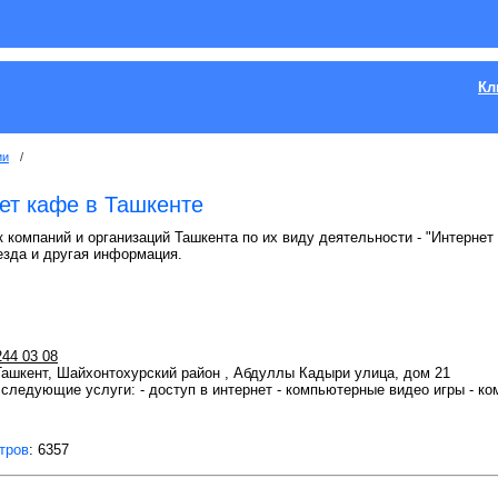
Кл
ии
/
ет кафе в Ташкенте
 компаний и организаций Ташкента по их виду деятельности - "Интернет 
езда и другая информация.
244 03 08
 Ташкент, Шайхонтохурский район , Абдуллы Кадыри улица, дом 21
следующие услуги: - доступ в интернет - компьютерные видео игры - к
тров
: 6357