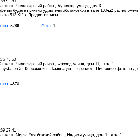
188 53 80
 Ташкент, Чиланзарский район , Бунедкор улица, дом 3
афе вы будете приятно удивлены обстановкой в зале 100-м2 расположе
рнета 512 Kb\s. Предоставляем
тров
: 5789
Фото
: 1
276 75 53
 Ташкент, Чиланзарский район , Фархад улица, дом 11, этаж 1
 Playstation 3 - Ксерокопия - Ламинация - Переплет - Цифровое фото на 
тров
: 4878
289 27 41
 Ташкент, Мирзо-Улугбекский район , Надиры улица, дом 1, этаж 1