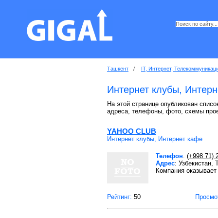
Ташкент
/
IT, Интернет, Телекоммуникац
Интернет клубы, Интерн
На этой странице опубликован список
адреса, телефоны, фото, схемы про
YAHOO CLUB
Интернет клубы, Интернет кафе
Телефон
:
(+998 71) 
Адрес
: Узбекистан,
Компания оказывает 
Рейтинг:
50
Просмо