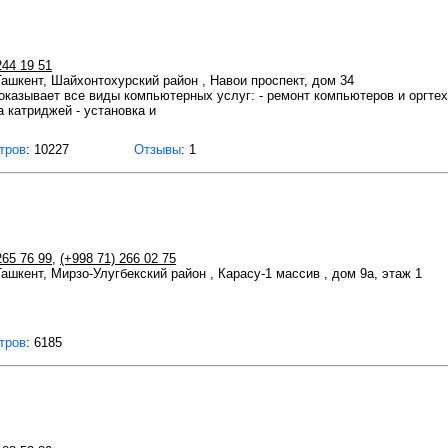
244 19 51
 Ташкент, Шайхонтохурский район , Навои проспект, дом 34
казывает все виды компьютерных услуг: - ремонт компьютеров и оргтех
а катриджей - установка и
тров
: 10227
Отзывы
: 1
265 76 99
,
(+998 71) 266 02 75
Ташкент, Мирзо-Улугбекский район , Карасу-1 массив , дом 9а, этаж 1
тров
: 6185