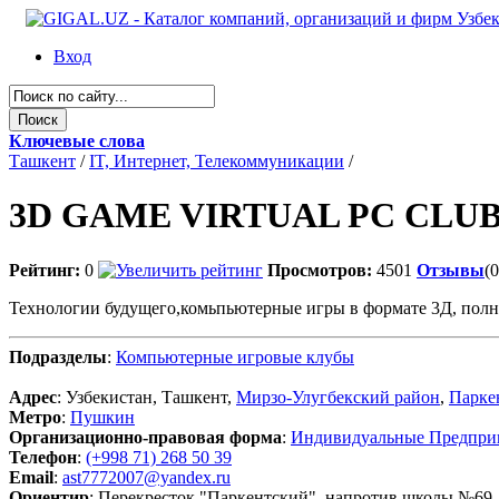
Вход
Ключевые слова
Ташкент
/
IT, Интернет, Телекоммуникации
/
3D GAME VIRTUAL PC CLU
Рейтинг:
0
Просмотров:
4501
Отзывы
(0
Технологии будущего,комьпьютерные игры в формате 3Д, полн
Подразделы
:
Компьютерные игровые клубы
Адрес
: Узбекистан, Ташкент,
Мирзо-Улугбекский район
,
Парке
Метро
:
Пушкин
Организационно-правовая форма
:
Индивидуальные Предпри
Телефон
:
(+998 71) 268 50 39
Email
:
ast7772007@yandex.ru
Ориентир
: Перекресток "Паркентский", напротив школы №69