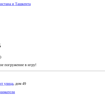
B
)
ое погружение в игру!
нт улица
, дом 49
ниматели