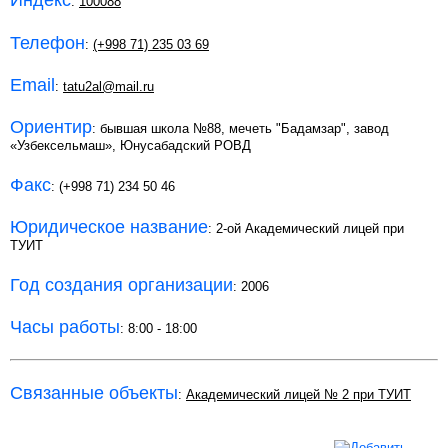
Индекс
:
100088
Телефон
:
(+998 71) 235 03 69
Email
:
tatu2al@mail.ru
Ориентир
: бывшая школа №88, мечеть "Бадамзар", завод
«Узбексельмаш», Юнусабадский РОВД
Факс
: (+998 71) 234 50 46
Юридическое название
: 2-ой Академический лицей при
ТУИТ
Год создания организации
: 2006
Часы работы
: 8:00 - 18:00
Связанные объекты
:
Академический лицей № 2 при ТУИТ