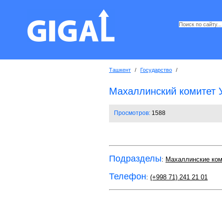
Ташкент
/
Государство
/
Махаллинский комитет
Просмотров:
1588
Подразделы
:
Махаллинские ко
Телефон
:
(+998 71) 241 21 01