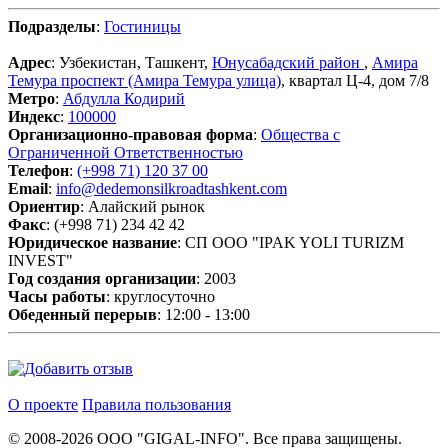
Подразделы
:
Гостиницы
Адрес
: Узбекистан, Ташкент,
Юнусабадский район
,
Амира
Темура проспект (Амира Темура улица)
, квартал Ц-4, дом 7/8
Метро
:
Абдулла Кодирий
Индекс
:
100000
Организационно-правовая форма
:
Общества с
Ограниченной Ответственностью
Телефон
:
(+998 71) 120 37 00
Email
:
info@dedemonsilkroadtashkent.com
Ориентир
: Алайский рынок
Факс
: (+998 71) 234 42 42
Юридическое название
: СП ООО "IPAK YOLI TURIZM
INVEST"
Год создания организации
: 2003
Часы работы
: круглосуточно
Обеденный перерыв
: 12:00 - 13:00
О проекте
Правила пользования
© 2008-2026 ООО "GIGAL-INFO". Все права защищены.