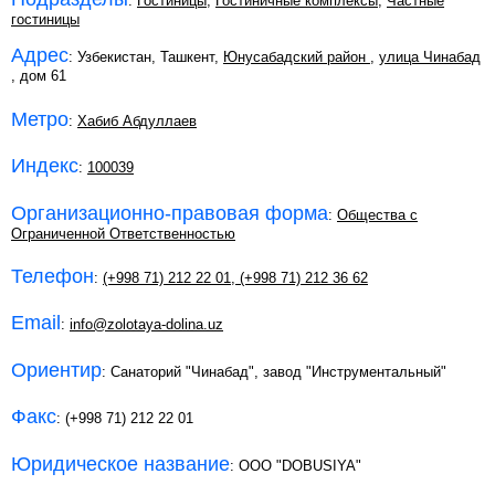
:
Гостиницы
,
Гостиничные комплексы
,
Частные
гостиницы
Адрес
: Узбекистан, Ташкент,
Юнусабадский район
,
улица Чинабад
, дом 61
Метро
:
Хабиб Абдуллаев
Индекс
:
100039
Организационно-правовая форма
:
Общества с
Ограниченной Ответственностью
Телефон
:
(+998 71) 212 22 01
,
(+998 71) 212 36 62
Email
:
info@zolotaya-dolina.uz
Ориентир
: Санаторий "Чинабад", завод "Инструментальный"
Факс
: (+998 71) 212 22 01
Юридическое название
: ООО "DOBUSIYA"