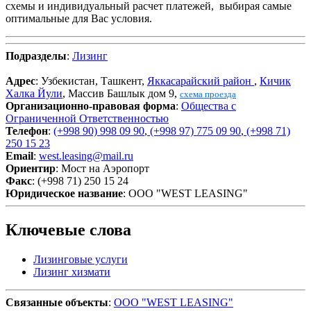
схемы и индивидуальный расчет платежей, выбирая самые
оптимальные для Вас условия.
Подразделы
:
Лизинг
Адрес
: Узбекистан, Ташкент,
Яккасарайский район
,
Кичик
Халка Йули
, Массив Башлык дом 9,
схема проезда
Организационно-правовая форма
:
Общества с
Ограниченной Ответственностью
Телефон
:
(+998 90) 998 09 90
,
(+998 97) 775 09 90
,
(+998 71)
250 15 23
Email
:
west.leasing@mail.ru
Ориентир
: Мост на Аэропорт
Факс
: (+998 71) 250 15 24
Юридическое название
: OOO "WEST LEASING"
Ключевые слова
Лизинговые услуги
Лизинг хизмати
Связанные объекты
:
OOO "WEST LEASING"