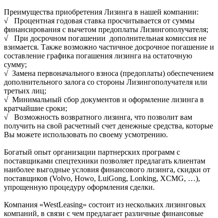
Преимущества приобретения Лизинга в нашей компании:
√ Процентная годовая ставка просчитывается от суммы
финансирования с вычетом предоплаты Лизингополучателя;
√ При досрочном погашении дополнительная комиссия не
взимается. Также возможно частичное досрочное погашение и
составление графика погашения лизинга на остаточную
сумму;
√ Замена первоначального взноса (предоплаты) обеспечением
дополнительного залога со стороны Лизингополучателя или
третьих лиц;
√ Минимальный сбор документов и оформление лизинга в
кратчайшие сроки;
√ Возможность возвратного лизинга, что позволит вам
получить на свой расчетный счет денежные средства, которые
Вы можете использовать по своему усмотрению.
Богатый опыт организации партнерских программ с
поставщиками спецтехники позволяет предлагать клиентам
наиболее выгодные условия финансового лизинга, скидки от
поставщиков (Volvo, Howo, LuiGong, Lonking, XCMG, …),
упрощенную процедуру оформления сделки.
Компания «WestLeasing» состоит из нескольких лизинговых
компаний, в связи с чем предлагает различные финансовые