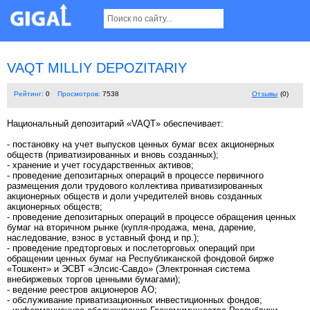
VAQT MILLIY DEPOZITARIY
Рейтинг:
0
Просмотров:
7538
Отзывы
(0)
Национальный депозитарий «VAQT» обеспечивает:
- постановку на учет выпусков ценных бумаг всех акционерных
обществ (приватизированных и вновь созданных);
- хранение и учет государственных активов;
- проведение депозитарных операций в процессе первичного
размещения доли трудового коллектива приватизированных
акционерных обществ и доли учредителей вновь созданных
акционерных обществ;
- проведение депозитарных операций в процессе обращения ценных
бумаг на вторичном рынке (купля-продажа, мена, дарение,
наследование, взнос в уставный фонд и пр.);
- проведение предторговых и послеторговых операций при
обращении ценных бумаг на Республиканской фондовой бирже
«Тошкент» и ЭСВТ «Элсис-Савдо» (Электронная система
внебиржевых торгов ценными бумагами);
- ведение реестров акционеров АО;
- обслуживание приватизационных инвестиционных фондов;