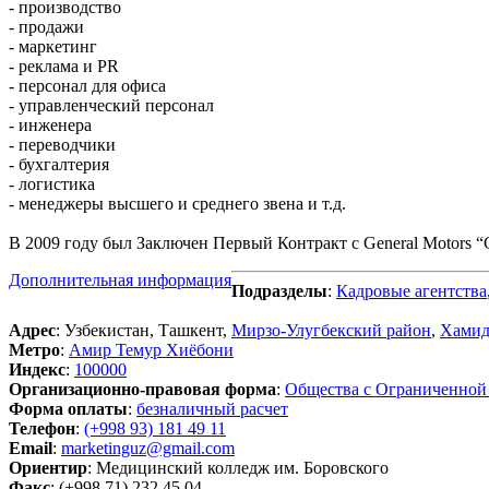
- производство
- продажи
- маркетинг
- реклама и PR
- персонал для офиса
- управленческий персонал
- инженерa
- переводчики
- бухгалтерия
- логистика
- менеджеры высшего и среднего звена и т.д.
В 2009 году был Заключен Первый Контракт с General Motors
Дополнительная информация
Подразделы
:
Кадровые агентства
Адрес
: Узбекистан, Ташкент,
Мирзо-Улугбекский район
,
Хамид
Метро
:
Амир Темур Хиёбони
Индекс
:
100000
Организационно-правовая форма
:
Общества с Ограниченной
Форма оплаты
:
безналичный расчет
Телефон
:
(+998 93) 181 49 11
Email
:
marketinguz@gmail.com
Ориентир
: Медицинский колледж им. Боровского
Факс
: (+998 71) 232 45 04