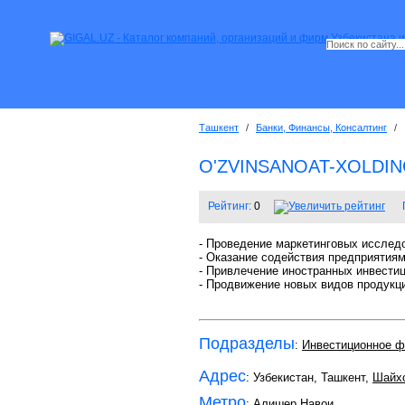
Ташкент
/
Банки, Финансы, Консалтинг
/
O'ZVINSANOAT-XOLDI
Рейтинг:
0
- Проведение маркетинговых исслед
- Оказание содействия предприятиям
- Привлечение иностранных инвестиц
- Продвижение новых видов продукц
Подразделы
:
Инвестиционное ф
Адрес
: Узбекистан, Ташкент,
Шайхо
Метро
:
Алишер Навои