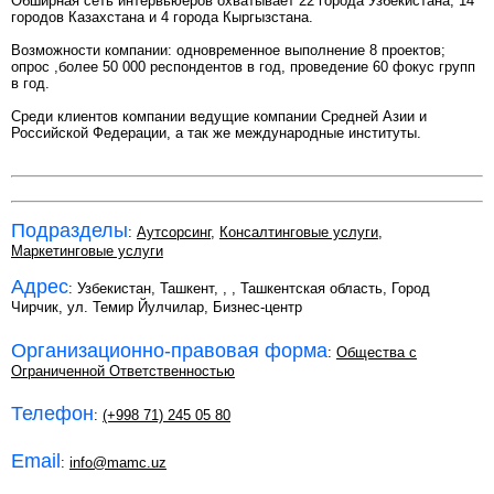
Обширная сеть интервьюеров охватывает 22 города Узбекистана, 14
городов Казахстана и 4 города Кыргызстана.
Возможности компании: одновременное выполнение 8 проектов;
опрос ,более 50 000 респондентов в год, проведение 60 фокус групп
в год.
Среди клиентов компании ведущие компании Средней Азии и
Российской Федерации, а так же международные институты.
Подразделы
:
Аутсорсинг
,
Консалтинговые услуги
,
Маркетинговые услуги
Адрес
: Узбекистан, Ташкент,
,
, Ташкентская область, Город
Чирчик, ул. Темир Йулчилар, Бизнес-центр
Организационно-правовая форма
:
Общества с
Ограниченной Ответственностью
Телефон
:
(+998 71) 245 05 80
Email
:
info@mamc.uz