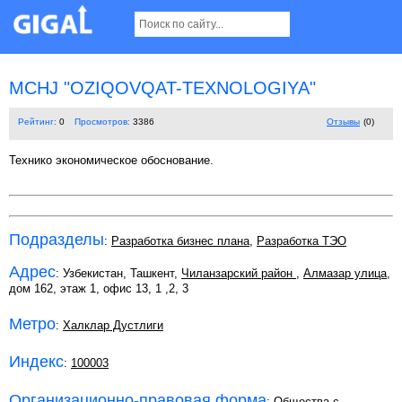
MCHJ "OZIQOVQAT-TEXNOLOGIYA"
Рейтинг:
0
Просмотров:
3386
Отзывы
(0)
Технико экономическое обоснование.
Подразделы
:
Разработка бизнес плана
,
Разработка ТЭО
Адрес
: Узбекистан, Ташкент,
Чиланзарский район
,
Алмазар улица
,
дом 162, этаж 1, офис 13, 1 ,2, 3
Метро
:
Халклар Дустлиги
Индекс
:
100003
Организационно-правовая форма
:
Общества с