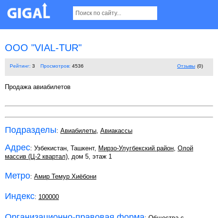
OOO "VIAL-TUR"
Рейтинг:
3
Просмотров:
4536
Отзывы
(0)
Продажа авиабилетов
Подразделы
:
Авиабилеты
,
Авиакассы
Адрес
: Узбекистан, Ташкент,
Мирзо-Улугбекский район
,
Олой
массив (Ц-2 квартал)
, дом 5, этаж 1
Метро
:
Амир Темур Хиёбони
Индекс
:
100000
Организационно-правовая форма
:
Общества с