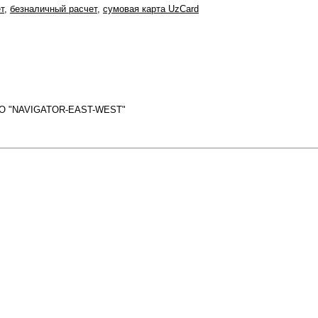
т
,
безналичный расчет
,
сумовая карта UzCard
ОО "NAVIGATOR-EAST-WEST"