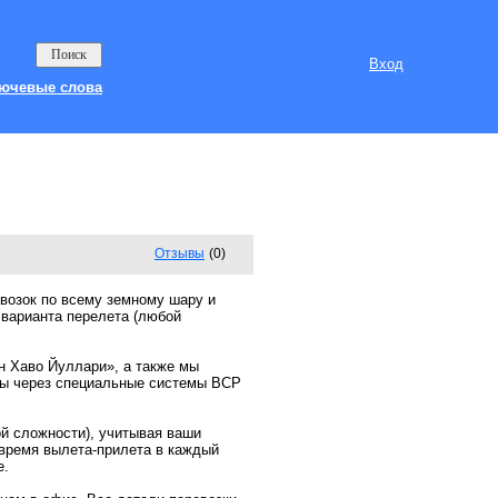
Вход
ючевые слова
Отзывы
(0)
возок по всему земному шару и
 варианта перелета (любой
 Хаво Йуллари», а также мы
сы через специальные системы BCP
й сложности), учитывая ваши
 время вылета-прилета в каждый
е.