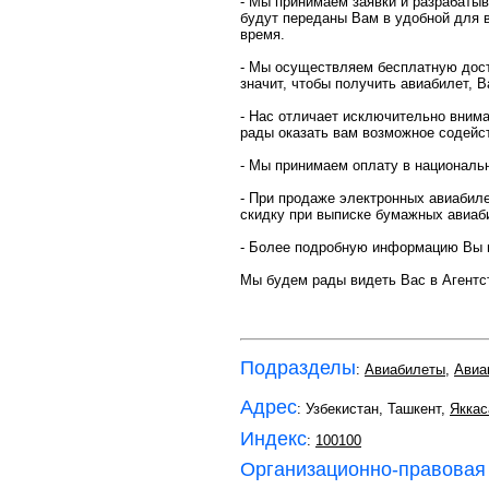
- Мы принимаем заявки и разрабатыв
будут переданы Вам в удобной для в
время.
- Мы осуществляем бесплатную дост
значит, чтобы получить авиабилет, 
- Нас отличает исключительно внима
рады оказать вам возможное содейс
- Мы принимаем оплату в национальн
- При продаже электронных авиабиле
скидку при выписке бумажных авиаб
- Более подробную информацию Вы 
Мы будем рады видеть Вас в Аген
Подразделы
:
Авиабилеты
,
Авиа
Адрес
: Узбекистан, Ташкент,
Яккас
Индекс
:
100100
Организационно-правовая