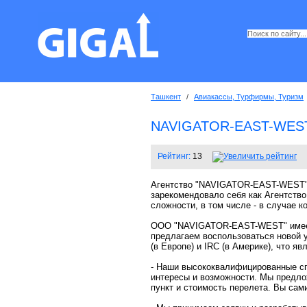
Ташкент
/
Авиакассы, Турфирмы, Туризм
NAVIGATOR-EAST-WES
Рейтинг:
13
Агентство "NAVIGATOR-EAST-WEST" б
зарекомендовало себя как Агентство
сложности, в том числе - в случае 
ООО "NAVIGATOR-EAST-WEST" имеет ч
предлагаем воспользоваться новой 
(в Европе) и IRC (в Америке), что я
- Наши высококвалифицированные сп
интересы и возможности. Мы предло
пункт и стоимость перелета. Вы сам