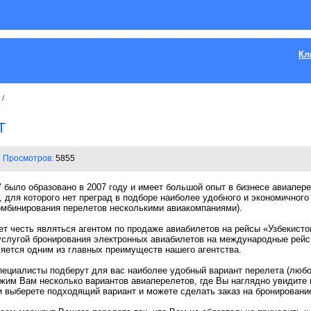
Кл
/
T
Просмотров:
5855
ыло образовано в 2007 году и имеет большой опыт в бизнесе авиапере
, для которого нет преград в подборе наиболее удобного и экономичного
комбинирования перелетов несколькими авиакомпаниями).
есть являться агентом по продаже авиабилетов на рейсы «Узбекистон
услугой бронирования электронных авиабилетов на международные рей
вляется одним из главных преимуществ нашего агентства.
ециалисты подберут для вас наиболее удобный вариант перелета (любо
жим Вам несколько вариантов авиаперелетов, где Вы наглядно увидите
и выберете подходящий вариант и можете сделать заказ на бронировани