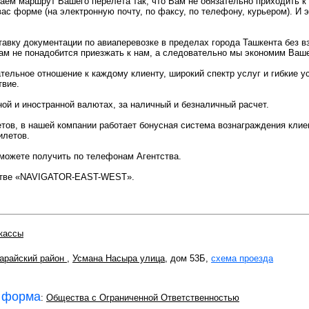
аем маршрут Вашего перелета так, что Вам не обязательно приходить к
ас форме (на электронную почту, по факсу, по телефону, курьером). И 
авку документации по авиаперевозке в пределах города Ташкента без в
Вам не понадобится приезжать к нам, а следовательно мы экономим Ваш
тельное отношение к каждому клиенту, широкий спектр услуг и гибкие у
твие.
ой и иностранной валютах, за наличный и безналичный расчет.
тов, в нашей компании работает бонусная система вознаграждения клие
илетов.
можете получить по телефонам Агентства.
тстве «NAVIGATOR-EAST-WEST».
кассы
арайский район
,
Усмана Насыра улица
, дом 53Б,
схема проезда
 форма
:
Общества с Ограниченной Ответственностью